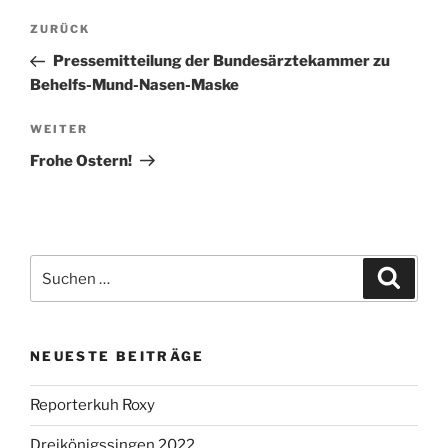
Beitragsnavigation
Vorheriger
ZURÜCK
Beitrag
Pressemitteilung der Bundesärztekammer zu
Behelfs-Mund-Nasen-Maske
Nächster
WEITER
Beitrag
Frohe Ostern!
Suchen
Suche
nach:
NEUESTE BEITRÄGE
Reporterkuh Roxy
Dreikönigssingen 2022