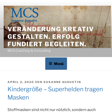
Zum
Inhalt
springen
VERÄNDERUNG KREATIV
GESTALTEN. ERFOLG
FUNDIERT BEGLEITEN.
MCS Coaching & Consulting
Menü
VERÖFFENTLICHT
APRIL 2, 2020
VON
SUSANNE AUGUSTIN
AM
Kindergröße – Superhelden tragen
Masken
Stoffmasken sind nicht nur nützlich, sondern auch