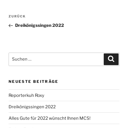
Beitragsnavigation
Vorheriger
ZURÜCK
Beitrag
Dreikönigssingen 2022
Suchen
Suche
nach:
NEUESTE BEITRÄGE
Reporterkuh Roxy
Dreikönigssingen 2022
Alles Gute für 2022 wünscht Ihnen MCS!