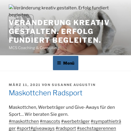
Zum
Inhalt
springen
VERÄNDERUNG KREATIV
GESTALTEN. ERFOLG
FUNDIERT BEGLEITEN.
MCS Coaching & Consulting
Menü
VERÖFFENTLICHT
MÄRZ 11, 2021
VON
SUSANNE AUGUSTIN
AM
Maskottchen Radsport
Maskottchen, Werbeträger und Give-Aways für den
Sport… Wir beraten Sie gern.
#maskottchen
#mascots
#werbeträger
#sympathieträ
ger
#sport
#giveaways
#radsport
#sechstagerennen