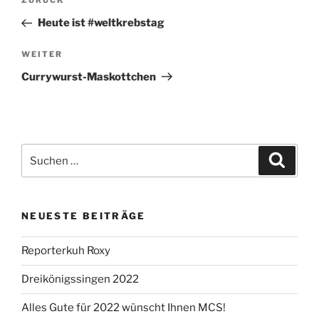
Vorheriger
ZURÜCK
Beitrag
Heute ist #weltkrebstag
Nächster
WEITER
Beitrag
Currywurst-Maskottchen
Suchen
Suche
nach:
NEUESTE BEITRÄGE
Reporterkuh Roxy
Dreikönigssingen 2022
Alles Gute für 2022 wünscht Ihnen MCS!